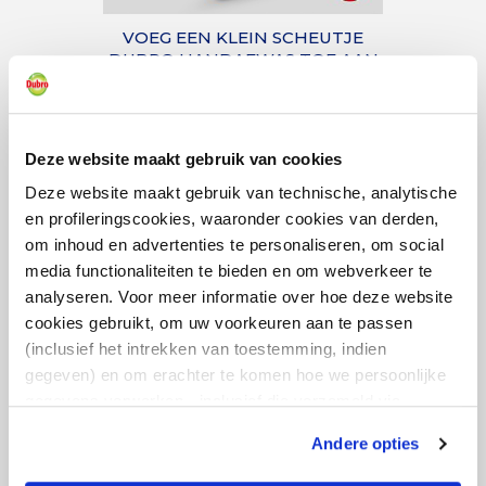
VOEG EEN KLEIN SCHEUTJE
DUBRO HANDAFWAS TOE AAN
HET AFWASWATER
Deze website maakt gebruik van cookies
Deze website maakt gebruik van technische, analytische
en profileringscookies, waaronder cookies van derden,
om inhoud en advertenties te personaliseren, om social
media functionaliteiten te bieden en om webverkeer te
analyseren. Voor meer informatie over hoe deze website
cookies gebruikt, om uw voorkeuren aan te passen
POETS DE AFWAS SCHOON MET
EEN DOEKJE, BORSTEL OF
(inclusief het intrekken van toestemming, indien
SPONS
gegeven) en om erachter te komen hoe we persoonlijke
gegevens verwerken - inclusief die verzameld via
cookies - de volledige openbaarmaking van cookies en
Andere opties
privacyverklaring zijn
hier
beschikbaar. Als u klikt op
“Alleen noodzakelijke cookies gebruiken", worden er