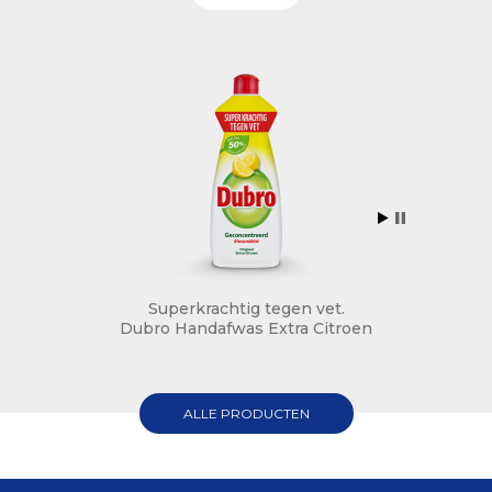
t.
Superkrachtig tegen vet.
S
troen
Dubro Handafwas Extra Citroen
Dubr
ALLE PRODUCTEN